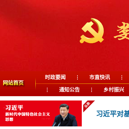
时政要闻
市直快讯
┇
┇
通知公告
乡村振兴
┇
┇
习近平对