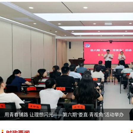
用青春铺路 让理想闪光——第六期“娄直·青视角”活动举办