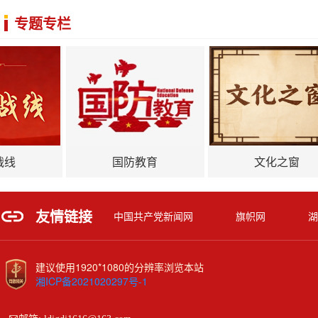
专题专栏
国防教育
党员进基层 情暖微心愿——湖南娄底市直机关党员志愿服务创新实践
文化之窗
友情链接
中国共产党新闻网
旗帜网
湖
建议使用1920*1080的分辨率浏览本站
湘ICP备2021020297号-1