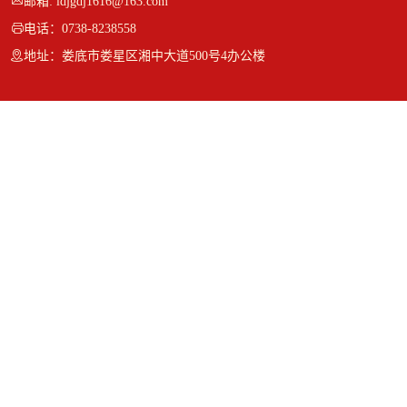
邮箱: ldjgdj1616@163.com
电话：0738-8238558
地址：娄底市娄星区湘中大道500号4办公楼